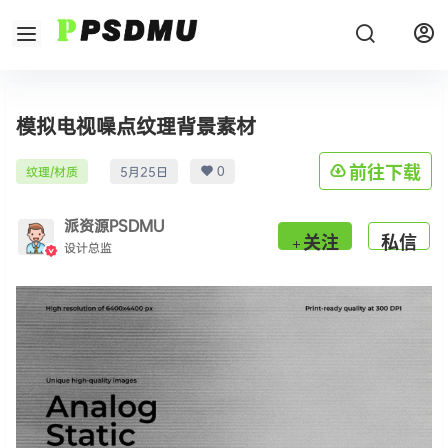
模拟电视噪点纹理背景素材
0
前往下载
纹理/材质
5月25日
派资源PSDMU
关注
私信
设计总监