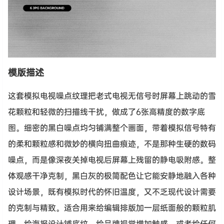
模版描述
这套模拟电视噪点纹理把老式电视无信号时屏幕上跳动的雪
花颗粒和轻微的扫描线干扰，做成了6张高精度的数字底
图。细密的黑白噪点均匀铺满整个画面，带着模拟信号特有
的柔和颗粒感和微妙的横向扭曲痕迹，不是那种生硬的数码
噪点，而是像深夜关掉电视后屏幕上残留的静电吸附感。整
体观感干净克制，黑白灰的极简配色让它能安静地融入各种
设计场景，既有模拟时代的怀旧温度，又不乏现代设计需要
的克制与精致。适合用来给编辑排版加一层纸面般的颗粒肌
理，给海报设计铺底纹，给品牌视觉增加触感，或者给任何