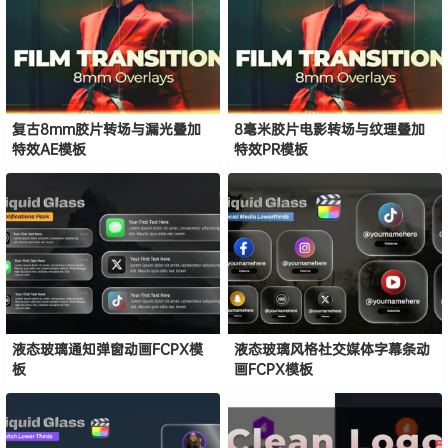
复古8mm胶片转场与漏光叠加
8毫米胶片电影转场与纹理叠加
特效AE模板
特效PR模板
液态玻璃通知弹窗动画FCPX模
液态玻璃风格社交媒体字幕条动
板
画FCPX模板