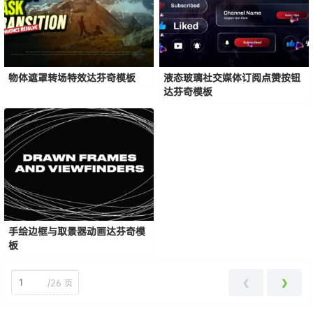
物体遮罩转场特效达芬奇模板
液态玻璃社交媒体订阅点赞按钮
达芬奇模板
手绘边框与取景器动画达芬奇模
板
❮
❯
/
26 页