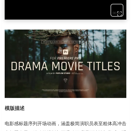
⛶
模版描述
电影感标题序列开场动画，涵盖极简演职员表至粗体高冲击