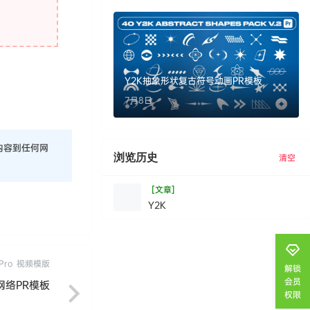
Y2K抽象形状复古符号动画PR模板
7月8日
内容到任何网
浏览历史
清空
[文章]
Y2K
Pro
视频模版
解锁
会员
网络PR模板
权限