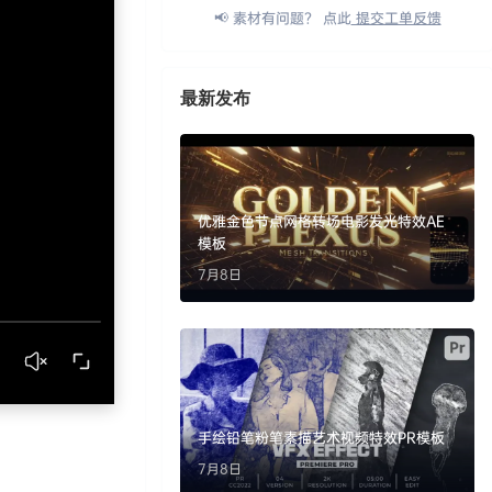
📢 素材有问题？ 点此
提交工单反馈
最新发布
优雅金色节点网格转场电影发光特效AE
模板
7月8日
手绘铅笔粉笔素描艺术视频特效PR模板
7月8日