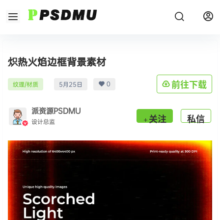
炽热火焰边框背景素材
0
前往下载
纹理/材质
5月25日
派资源PSDMU
关注
私信
设计总监