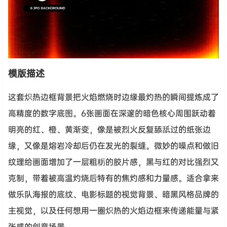
模版描述
这套炽热边框背景把火焰燃烧时边缘最灼热的瞬间提炼成了
高精度的数字底图。6张画面在深邃的暗色核心周围跃动着
明亮的红、橙、黄渐变，像是被烈火反复舔舐过的纸张边
缘，又像是熔岩冷却后仍在发光的裂缝。微妙的噪点和做旧
纹理给画面增加了一层粗粝的胶片感，黑与红的对比强烈又
克制，带着被高温灼烧后特有的焦灼感和力量感。适合拿来
做乐队海报的底纹、电影标题的视觉背景、暗黑风格品牌的
主视觉，以及任何想用一圈炽热的火焰边框来传递能量与紧
张感的创意场景。