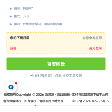
编号
：
P5597
格式
：
JPG
用途
：
仅供参考学习，请勿直接商用
您的下载权限
查看全部权限
游客
请先登录
百度网盘
📢 素材有问题？ 点此
提交工单反馈
版权所有Copyright © 2026
派资源 - 高品质设计素材与后期资源下载平台
保
留资源解释权，如有侵权，请联系我及时处理。
・
渝ICP备2024046773号-3
・
渝公网安备50010702506635号