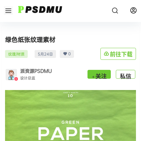
绿色纸张纹理素材
0
前往下载
纹理/材质
5月24日
派资源PSDMU
关注
私信
设计总监