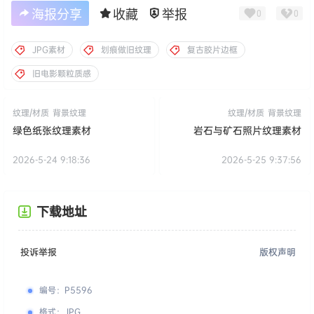
海报分享
收藏
举报
0
0
JPG素材
划痕做旧纹理
复古胶片边框
旧电影颗粒质感
纹理/材质
背景纹理
纹理/材质
背景纹理
绿色纸张纹理素材
岩石与矿石照片纹理素材
2026-5-24 9:18:36
2026-5-25 9:37:56
下载地址
投诉举报
版权声明
编号
：
P5596
格式
：
JPG