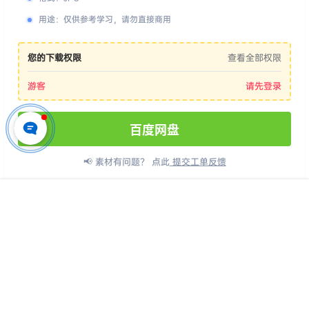
用途
：
仅供参考学习，请勿直接商用
您的下载权限
查看全部权限
游客
请先登录
百度网盘
📢 素材有问题？ 点此
提交工单反馈
首页
专题
认证
搜索
菜单
我的
版权所有Copyright © 2026
派资源 - 高品质设计素材与后期资源下载平台
保
留资源解释权，如有侵权，请联系我及时处理。
・
渝ICP备2024046773号-3
・
渝公网安备50010702506635号
查询 16 次，耗时 0.1319 秒