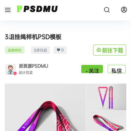
3组挂绳样机PSD模板
0
前往下载
品牌样机
5月15日
派资源PSDMU
关注
私信
设计总监