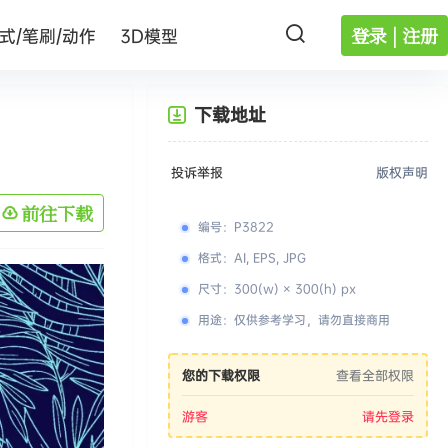
登录 | 注册
式/笔刷/动作
3D模型
下载地址
投诉举报
版权声明
前往下载
编号
：
P3822
格式
：
AI, EPS, JPG
尺寸
：
300(w) × 300(h) px
用途
：
仅供参考学习，请勿直接商用
您的下载权限
查看全部权限
游客
请先登录