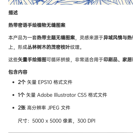
描述
热带密语手绘植物无缝图案
本产品为一套
热带主题无缝图案
，灵感来源于
异域风情与热
上，形成
丛林树木的茂密枝叶
纹理。
这些
矢量手绘插图
可循环拼接，非常适合用于
印刷品、家居
包含内容
2个
矢量 EPS10 格式文件
1个
矢量 Adobe Illustrator CS5 格式文件
2张
高分辨率 JPEG 文件
尺寸：5000 x 5000 像素，300 DPI