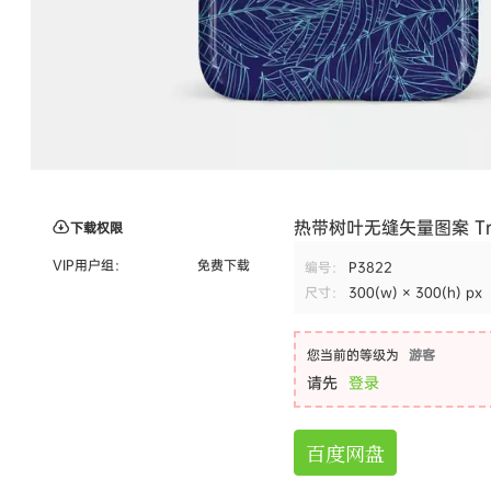
热带树叶无缝矢量图案 Tropic
下载权限
VIP用户组：
免费下载
编号：
P3822
尺寸：
300(w) × 300(h) px
您当前的等级为
游客
请先
登录
百度网盘