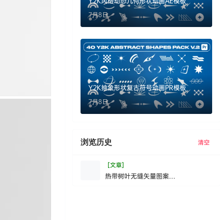
Y2K风格动态几何形状动画AE模板
7月8日
Y2K抽象形状复古符号动画PR模板
7月8日
浏览历史
清空
[文章]
热带树叶无缝矢量图案
TropicalLeavesSe