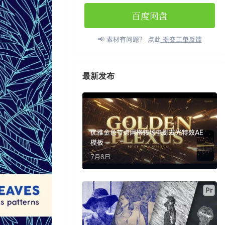
百度网盘
📢 素材有问题？ 点此
提交工单反馈
最新发布
优雅金色节点网格转场电影发光特效AE
模板
7月8日