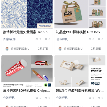
热带树叶无缝矢量图案 Tropical
礼品盒PSD样机模板 Gift Box
Leaves Seamless Patterns
Mockup
7
0
0
0
图案/花样
包装样机
派资源PSDMU
1月27日
派资源PSDMU
1月25日
薯片包装PSD样机模板 Chips
5款湿巾包装PSD样机模板 Wet
Packaging Mockup
Wipes Mockup
6
0
8
0
包装样机
包装样机