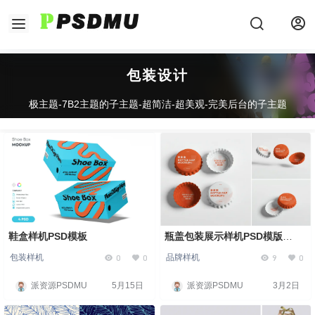
包装设计
极主题-7B2主题的子主题-超简洁-超美观-完美后台的子主题
鞋盒样机PSD模板
瓶盖包装展示样机PSD模版
Bottle Cap Mockup
0
0
9
0
包装样机
品牌样机
派资源PSDMU
5月15日
派资源PSDMU
3月2日