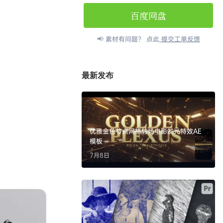
百度网盘
📢 素材有问题？ 点此
提交工单反馈
最新发布
优雅金色节点网格转场电影发光特效AE
模板
7月8日