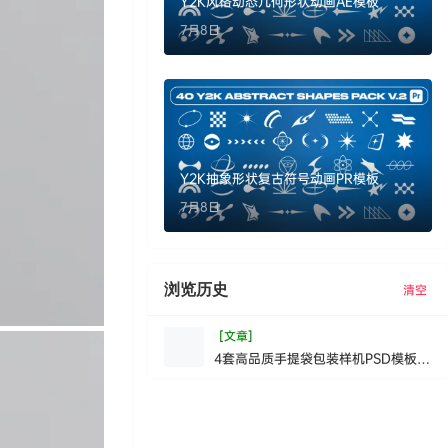
Y2K风格动态几何形状动画AE模板
7月8日
Y2K抽象形状复古符号动画PR模板
7月8日
浏览历史
清空
[文章]
4套高品质手提袋包装样机PSD模板
HighQualit