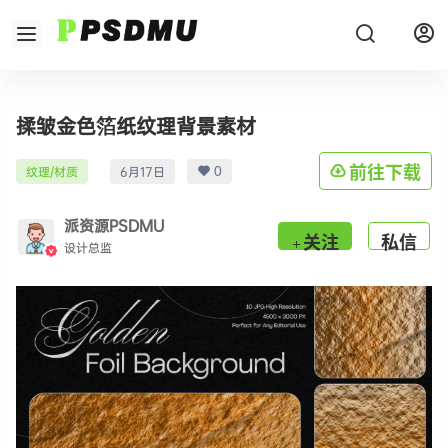
揉皱金色箔纸纹理背景素材
0
前往下载
纹理/材质
6月17日
派资源PSDMU
关注
私信
设计总监