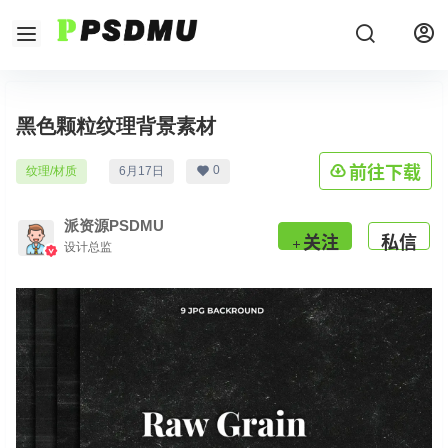
黑色颗粒纹理背景素材
前往下载
0
纹理/材质
6月17日
派资源PSDMU
关注
私信
设计总监