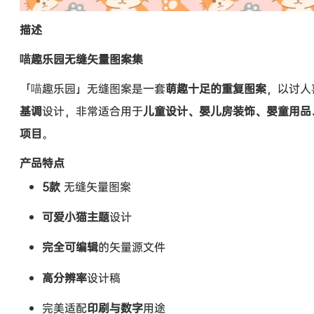
描述
喵趣乐园无缝矢量图案集
「喵趣乐园」无缝图案是一套
萌趣十足的重复图案
，以讨人
基调
设计，非常适合用于
儿童设计、婴儿房装饰、婴童用品
项目
。
产品特点
5款
无缝矢量图案
可爱小猫主题
设计
完全可编辑
的矢量源文件
高分辨率
设计稿
完美适配
印刷与数字
用途