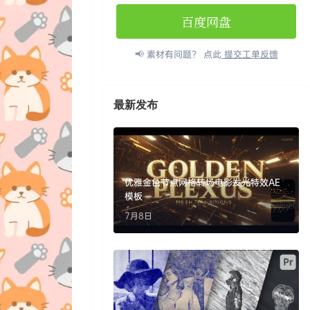
百度网盘
📢 素材有问题？ 点此
提交工单反馈
最新发布
优雅金色节点网格转场电影发光特效AE
模板
7月8日