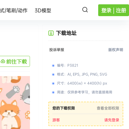
登录 | 注册
式/笔刷/动作
3D模型
下载地址
投诉举报
版权声明
前往下载
编号
：
P3821
格式
：
AI, EPS, JPG, PNG, SVG
尺寸
：
6400(w) × 4400(h) px
用途
：
仅供参考学习，请勿直接商用
您的下载权限
查看全部权限
游客
请先登录