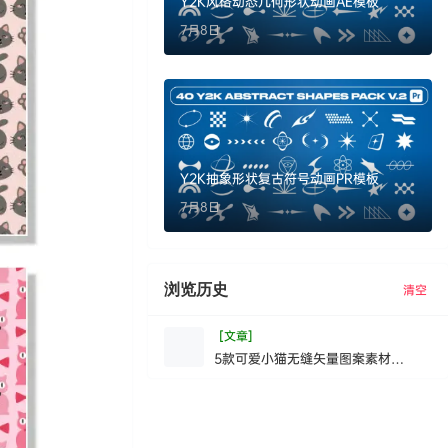
Y2K风格动态几何形状动画AE模板
7月8日
Y2K抽象形状复古符号动画PR模板
7月8日
浏览历史
清空
[文章]
5款可爱小猫无缝矢量图案素材
CuteKittyS