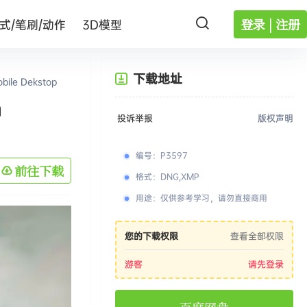
登录 | 注册
式/笔刷/动作
3D模型
下载地址
le Dekstop
m
投诉举报
版权声明
编号
：
P3597
前往下载
格式
：
DNG,XMP
用途
：
仅供参考学习，请勿直接商用
您的下载权限
查看全部权限
游客
请先登录