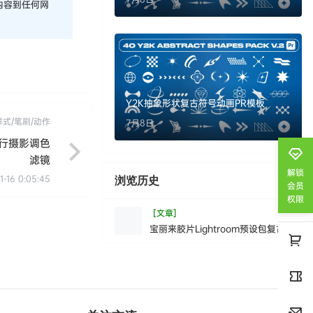
内容到任何网
Y2K抽象形状复古符号动画PR模板
样式/笔刷/动作
7月8日
旅行摄影调色
滤镜
解锁
1-16 0:05:45
浏览历史
清空
会员
权限
[文章]
宝丽来胶片Lightroom预设包复古人
像旅行生活摄影调色滤镜
InstantFilmLightroomPreset