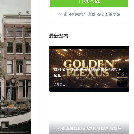
百度网盘
📢 素材有问题？ 点此
提交工单反馈
最新发布
优雅金色节点网格转场电影发光特效AE
模板
7月8日
手绘铅笔粉笔素描艺术视频特效PR模板