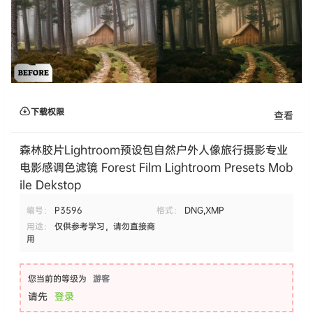
下载权限
查看
森林胶片Lightroom预设包自然户外人像旅行摄影专业
电影感调色滤镜 Forest Film Lightroom Presets Mob
ile Dekstop
编号：
P3596
格式：
DNG,XMP
用途：
仅供参考学习，请勿直接商
用
您当前的等级为
游客
请先
登录