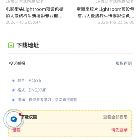
LR预设
样式/笔刷/动作
LR预设
样式/笔刷/动作
电影街头Lightroom预设包街
宝丽来胶片Lightroom预设包
拍人像旅行生活摄影专业调色
复古人像旅行生活摄影调色滤
2026-1-15 21:58:44
2026-1-15 23:36:00
滤镜 Cinematic Street
镜 Instant Film Lightroom
Lightroom Presets Mobile
Presets Mobile Dekstop
Dekstop
下载地址
投诉举报
版权声明
编号
：
P3596
格式
：
DNG,XMP
用途
：
仅供参考学习，请勿直接商用
您的下载权限
查看全部权限
游客
请先登录