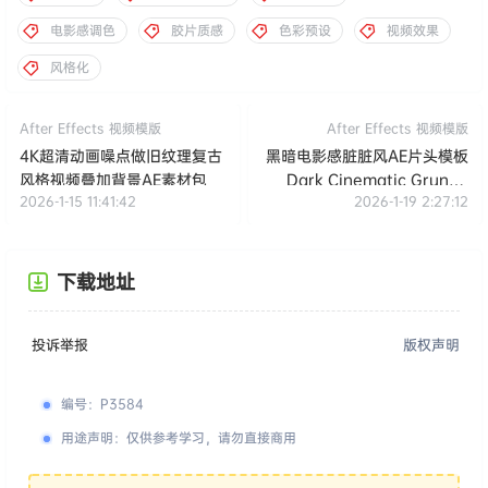
电影感调色
胶片质感
色彩预设
视频效果
风格化
After Effects
视频模版
After Effects
视频模版
4K超清动画噪点做旧纹理复古
黑暗电影感脏脏风AE片头模板
风格视频叠加背景AE素材包
Dark Cinematic Grunge
2026-1-15 11:41:42
2026-1-19 2:27:12
Intro | Criminal Opener
下载地址
投诉举报
版权声明
编号
：
P3584
用途声明
：
仅供参考学习，请勿直接商用