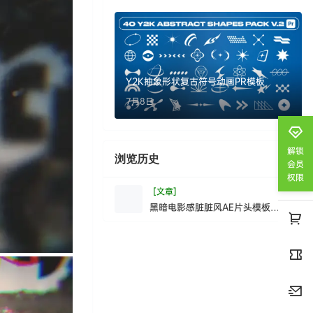
Y2K抽象形状复古符号动画PR模板
7月8日
解锁
浏览历史
清空
会员
权限
[文章]
黑暗电影感脏脏风AE片头模板
DarkCinematicGrungeIntro|