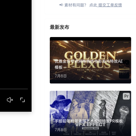
📢 素材有问题？ 点此
提交工单反馈
最新发布
优雅金色节点网格转场电影发光特效AE
模板
7月8日
手绘铅笔粉笔素描艺术视频特效PR模板
7月8日