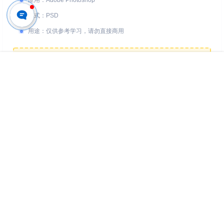
应用
：
Adobe Photoshop
格式
：
PSD
用途
：
仅供参考学习，请勿直接商用
您的下载权限
查看全部权限
首页
专题
认证
搜索
菜单
我的
游客
请先登录
百度网盘
📢 素材有问题？ 点此
提交工单反馈
版权所有Copyright © 2026
派资源 - 高品质设计素材与后期资源下载平台
保留资
源解释权，如有侵权，请联系我及时处理。
・
渝ICP备2024046773号-3
・
渝公网安备50010702506635号
查询 20 次，耗时 0.1597 秒