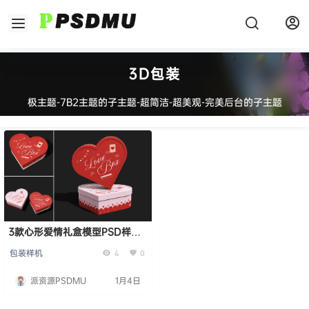
3D包装
极主题-7B2主题的子主题-超简洁-超美观-完美后台的子主题
3款心形爱情礼盒模型PSD样机
Love Box Mockup
包装样机
4
0
派资源PSDMU
1月4日