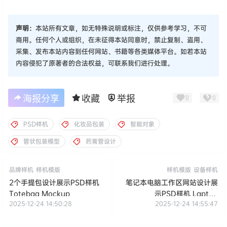
声明：
本站所有文章，如无特殊说明或标注，仅供参考学习，不可
商用。任何个人或组织，在未征得本站同意时，禁止复制、盗用、
采集、发布本站内容到任何网站、书籍等各类媒体平台。如若本站
内容侵犯了原著者的合法权益，可联系我们进行处理。
海报分享
收藏
举报
0
0
PSD样机
化妆品包装
智能对象
管状包装模型
药膏管设计
品牌样机
样机模版
样机模版
设备样机
2个手提包设计展示PSD样机
笔记本电脑工作区网站设计展
Totebag Mockup
示PSD样机 Laptop
2025-12-24 14:50:28
2025-12-24 14:55:47
Workspace Display
Mockup Scene