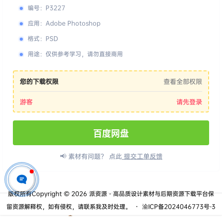
编号
：
P3227
应用
：
Adobe Photoshop
格式
：
PSD
用途
：
仅供参考学习，请勿直接商用
您的下载权限
查看全部权限
游客
请先登录
百度网盘
📢 素材有问题？ 点此
提交工单反馈
版权所有Copyright © 2026
派资源 - 高品质设计素材与后期资源下载平台
保
留资源解释权，如有侵权，请联系我及时处理。
・
渝ICP备2024046773号-3
・
渝公网安备50010702506635号