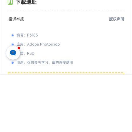
下载地址
投诉举报
版权声明
编号
：
P3185
应用
：
Adobe Photoshop
格式
：
PSD
用途
：
仅供参考学习，请勿直接商用
您的下载权限
查看全部权限
首页
专题
认证
搜索
菜单
我的
游客
请先登录
百度网盘
📢 素材有问题？ 点此
提交工单反馈