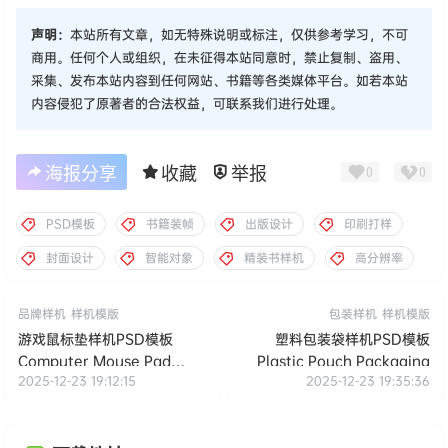
声明：
本站所有文章，如无特殊说明或标注，仅供参考学习，不可
商用。任何个人或组织，在未征得本站同意时，禁止复制、盗用、
采集、发布本站内容到任何网站、书籍等各类媒体平台。如若本站
内容侵犯了原著者的合法权益，可联系我们进行处理。
海报分享
收藏
举报
0
0
PSD模板
书籍装帧
出版设计
印刷打样
封面设计
智能对象
精装书样机
高分辨率
品牌样机
样机模版
包装样机
样机模版
游戏鼠标垫样机PSD模板
塑料包装袋样机PSD模板
Computer Mouse Pad
Plastic Pouch Packaging
2025-12-23 19:12:15
2025-12-23 19:35:36
Mockup