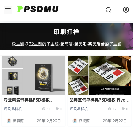
印刷打样
极主题-7B2主题的子主题-超简洁-超美观-完美后台的子主题
专业精装书样机PSD模板
品牌宣传单样机PSD模板 Flyer
Professional Hardcover
Mockup For Branding
印刷品样机
印刷品样机
11
0
19
0
Book Mockup
派资源
25年12月23日
派资源
25年12月22日
PSDMU
PSDMU