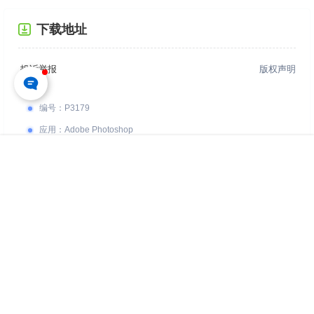
下载地址
投诉举报
版权声明
编号
：
P3179
应用
：
Adobe Photoshop
格式
：
PSD
首页
专题
认证
搜索
菜单
我的
用途
：
仅供参考学习，请勿直接商用
您的下载权限
查看全部权限
游客
请先登录
百度网盘