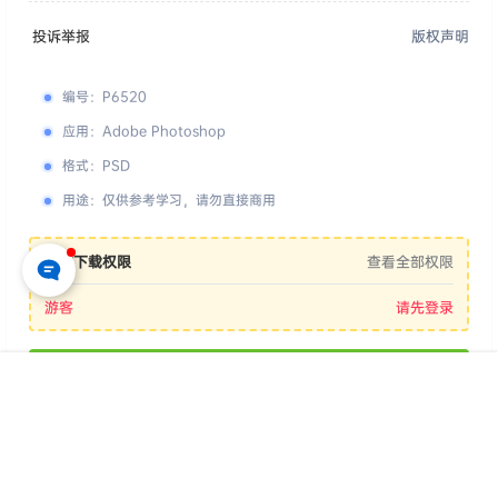
投诉举报
版权声明
编号
：
P6520
应用
：
Adobe Photoshop
格式
：
PSD
用途
：
仅供参考学习，请勿直接商用
您的下载权限
查看全部权限
游客
请先登录
百度网盘
首页
专题
认证
搜索
菜单
我的
📢 素材有问题？ 点此
提交工单反馈