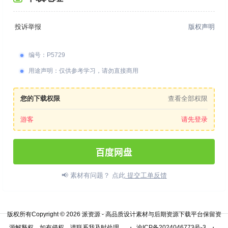
投诉举报
版权声明
编号
：
P5729
用途声明
：
仅供参考学习，请勿直接商用
您的下载权限
查看全部权限
游客
请先登录
百度网盘
📢 素材有问题？ 点此
提交工单反馈
版权所有Copyright © 2026
派资源 - 高品质设计素材与后期资源下载平台
保留资
源解释权，如有侵权，请联系我及时处理。
・
渝ICP备2024046773号-3
・