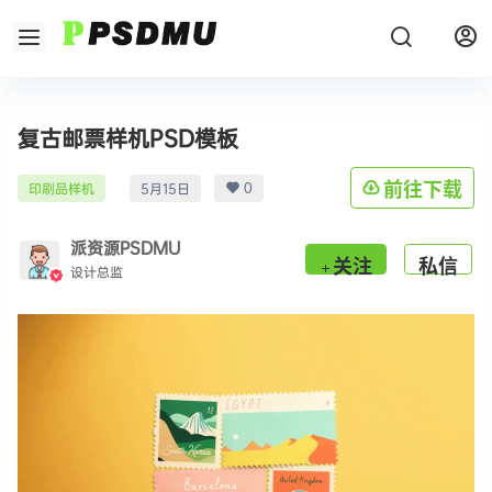
复古邮票样机PSD模板
0
前往下载
印刷品样机
5月15日
派资源PSDMU
关注
私信
设计总监