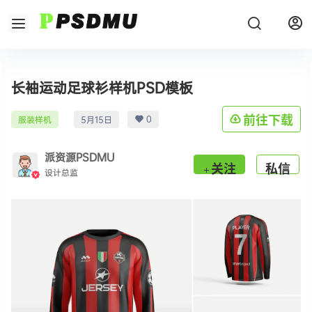
长袖运动足球衫样机PSD模板
0
前往下载
服装样机
5月15日
派资源PSDMU
关注
私信
设计总监