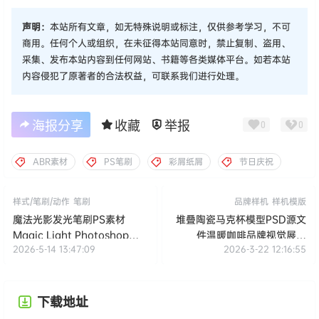
声明：
本站所有文章，如无特殊说明或标注，仅供参考学习，不可
商用。任何个人或组织，在未征得本站同意时，禁止复制、盗用、
采集、发布本站内容到任何网站、书籍等各类媒体平台。如若本站
内容侵犯了原著者的合法权益，可联系我们进行处理。
海报分享
收藏
举报
0
0
ABR素材
PS笔刷
彩屑纸屑
节日庆祝
样式/笔刷/动作
笔刷
品牌样机
样机模版
魔法光影发光笔刷PS素材
堆叠陶瓷马克杯模型PSD源文
Magic Light Photoshop
件温暖咖啡品牌视觉展示
2026-5-14 13:47:09
2026-3-22 12:16:55
Brushes
Stacked Ceramic Mug
Mockup
下载地址