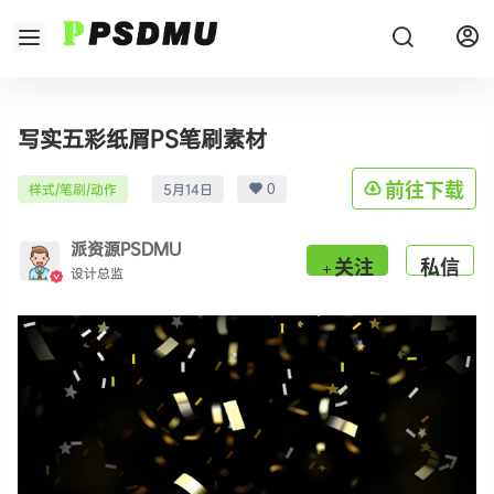
写实五彩纸屑PS笔刷素材
0
前往下载
样式/笔刷/动作
5月14日
派资源PSDMU
关注
私信
设计总监