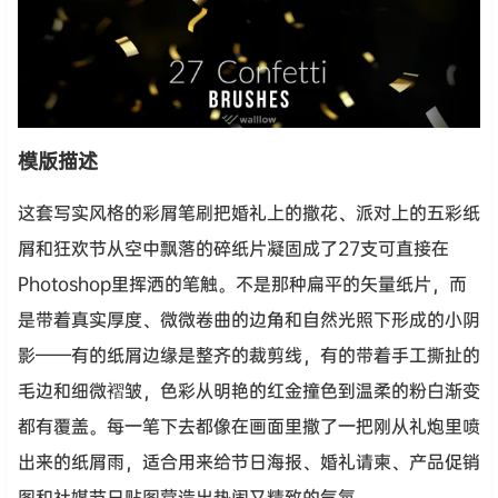
模版描述
这套写实风格的彩屑笔刷把婚礼上的撒花、派对上的五彩纸
屑和狂欢节从空中飘落的碎纸片凝固成了27支可直接在
Photoshop里挥洒的笔触。不是那种扁平的矢量纸片，而
是带着真实厚度、微微卷曲的边角和自然光照下形成的小阴
影——有的纸屑边缘是整齐的裁剪线，有的带着手工撕扯的
毛边和细微褶皱，色彩从明艳的红金撞色到温柔的粉白渐变
都有覆盖。每一笔下去都像在画面里撒了一把刚从礼炮里喷
出来的纸屑雨，适合用来给节日海报、婚礼请柬、产品促销
图和社媒节日贴图营造出热闹又精致的气氛。