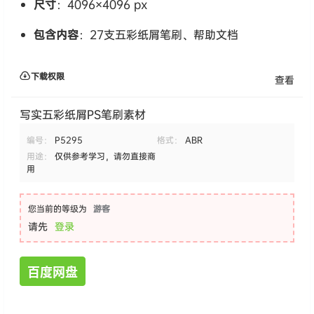
尺寸
：4096×4096 px
包含内容
：27支五彩纸屑笔刷、帮助文档
下载权限
查看
写实五彩纸屑PS笔刷素材
编号：
P5295
格式：
ABR
用途：
仅供参考学习，请勿直接商
用
您当前的等级为
游客
请先
登录
百度网盘