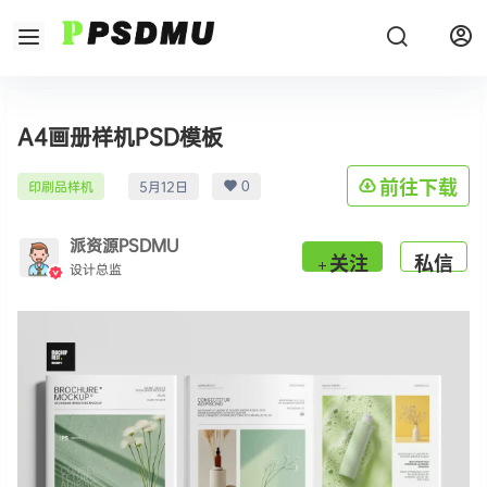
A4画册样机PSD模板
0
前往下载
印刷品样机
5月12日
派资源PSDMU
关注
私信
设计总监