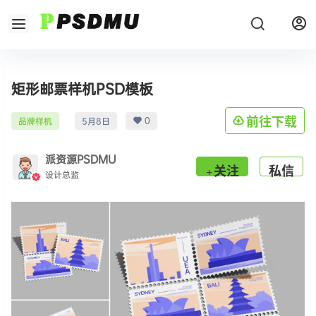
矩形邮票样机PSD模板
0
前往下载
品牌样机
5月8日
派资源PSDMU
关注
私信
设计总监