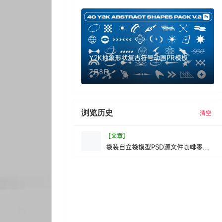
Y2K抽象形状复古符号动画PR模板
7月8日
浏览历史
清空
[文章]
袋装自立袋模型PSD源文件咖啡零食
包