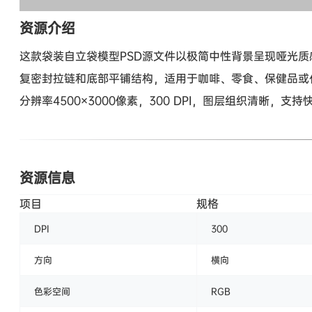
资源介绍
这款袋装自立袋模型PSD源文件以极简中性背景呈现哑光质感
复密封拉链和底部平铺结构，适用于咖啡、零食、保健品或化妆
分辨率4500×3000像素，300 DPI，图层组织清晰
资源信息
项目
规格
DPI
300
方向
横向
色彩空间
RGB