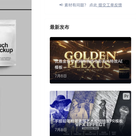
📢 素材有问题？ 点此
提交工单反馈
最新发布
优雅金色节点网格转场电影发光特效AE
模板
7月8日
手绘铅笔粉笔素描艺术视频特效PR模板
7月8日