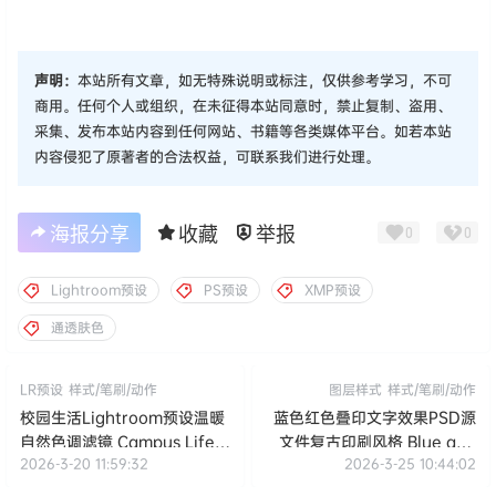
声明：
本站所有文章，如无特殊说明或标注，仅供参考学习，不可
商用。任何个人或组织，在未征得本站同意时，禁止复制、盗用、
采集、发布本站内容到任何网站、书籍等各类媒体平台。如若本站
内容侵犯了原著者的合法权益，可联系我们进行处理。
海报分享
收藏
举报
0
0
Lightroom预设
PS预设
XMP预设
通透肤色
LR预设
样式/笔刷/动作
图层样式
样式/笔刷/动作
校园生活Lightroom预设温暖
蓝色红色叠印文字效果PSD源
自然色调滤镜 Campus Life
文件复古印刷风格 Blue and
2026-3-20 11:59:32
2026-3-25 10:44:02
Presets
Red Overprint Text Effect