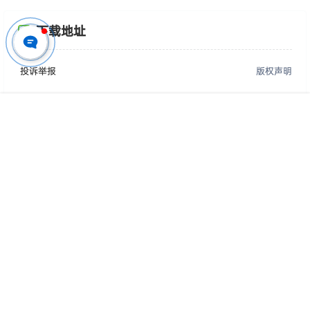
下载地址
投诉举报
版权声明
编号
：
P4300
首页
专题
认证
搜索
菜单
我的
用途
：
仅供参考学习，请勿直接商用
您的下载权限
查看全部权限
游客
请先登录
百度网盘
📢 素材有问题？ 点此
提交工单反馈