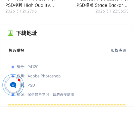
PSD模版 High Quality
PSD模版 Stage Backdrop
2026-3-1 21:27:16
2026-3-1 22:56:35
Visiting Card Mockup
Banner Mockup
下载地址
投诉举报
版权声明
编号
：
P4120
应用
：
Adobe Photoshop
格式
：
PSD
用途
：
仅供参考学习，请勿直接商用
您的下载权限
查看全部权限
首页
专题
认证
搜索
菜单
我的
游客
请先登录