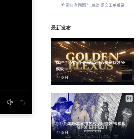
📢 素材有问题？ 点此
提交工单反馈
最新发布
优雅金色节点网格转场电影发光特效AE
模板
7月8日
手绘铅笔粉笔素描艺术视频特效PR模板
7月8日