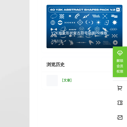
Y2K抽象形状复古符号动画PR模板
7月8日
解锁
浏览历史
清空
会员
权限
[文章]