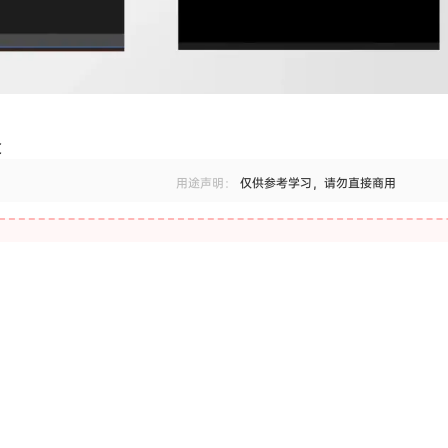
设
用途声明：
仅供参考学习，请勿直接商用
。任何个人或组织，在未征得本站同意时，禁止复制、盗用、采集、发布本站