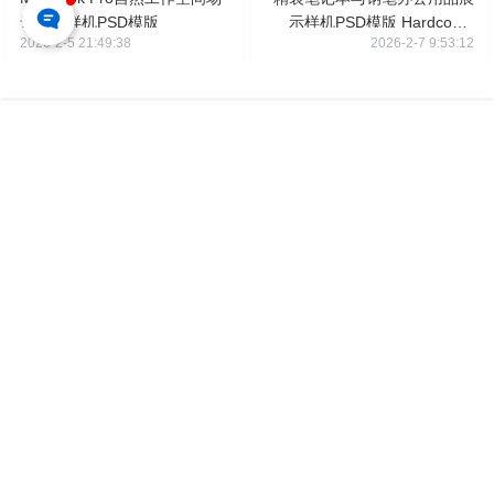
景展示样机PSD模版
示样机PSD模版 Hardcover
2026-2-5 21:49:38
2026-2-7 9:53:12
Notebook Mockup
下载地址
首页
专题
认证
搜索
菜单
我的
投诉举报
版权声明
编号
：
P4061
应用
：
Adobe Photoshop
格式
：
PSD
用途
：
仅供参考学习，请勿直接商用
您的下载权限
查看全部权限
游客
请先登录