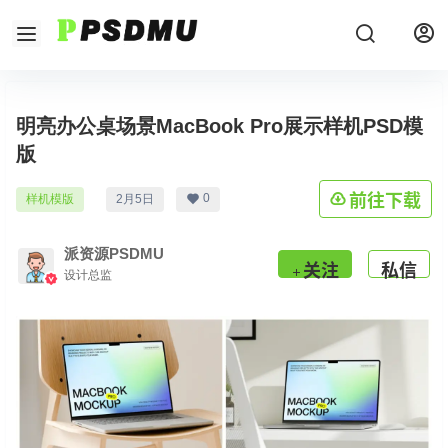
明亮办公桌场景MacBook Pro展示样机PSD模
版
前往下载
0
样机模版
2月5日
派资源PSDMU
关注
私信
设计总监