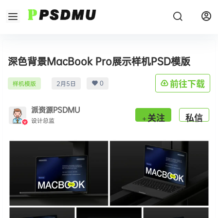
深色背景MacBook Pro展示样机PSD模版
0
前往下载
样机模版
2月5日
派资源PSDMU
关注
私信
设计总监