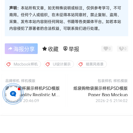
声明：
本站所有文章，如无特殊说明或标注，仅供参考学习，不可
商用。任何个人或组织，在未征得本站同意时，禁止复制、盗用、
采集、发布本站内容到任何网站、书籍等各类媒体平台。如若本站
内容侵犯了原著者的合法权益，可联系我们进行处理。
海报分享
收藏
举报
0
0
Macbook样机
UI设计展示
暗黑风场景
品牌样机
样机模版
包装样机
样机模版
逼真马克杯展示样机PSD模版
纸袋购物袋展示样机PSD模版
High Quality Realistic Mug
Paper Bag Mockup
2026-2-5 20:46:09
2026-2-5 21:14:02
Mockup
下载地址
首页
专题
认证
搜索
菜单
我的