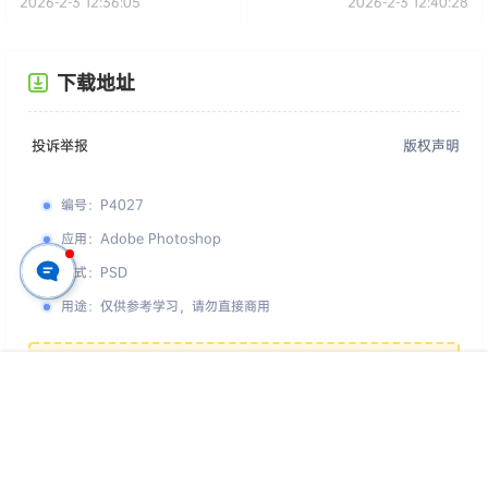
2026-2-3 12:36:05
2026-2-3 12:40:28
Mockup
下载地址
投诉举报
版权声明
编号
：
P4027
应用
：
Adobe Photoshop
格式
：
PSD
用途
：
仅供参考学习，请勿直接商用
您的下载权限
查看全部权限
首页
专题
认证
搜索
菜单
我的
游客
请先登录
百度网盘