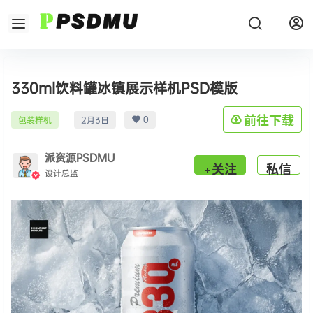
330ml饮料罐冰镇展示样机PSD模版
0
前往下载
包装样机
2月3日
派资源PSDMU
关注
私信
设计总监