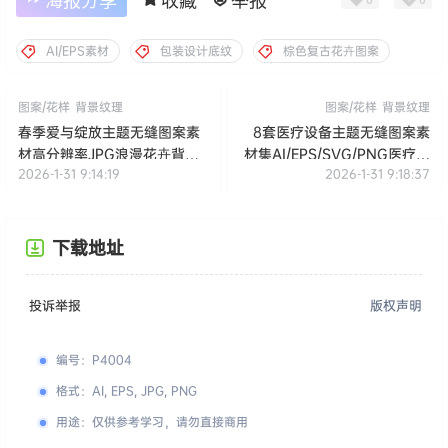
海报分享
收藏
举报
AI/EPS素材
包装设计底纹
棕色复古花卉图案
图案/花样
背景纹理
图案/花样
背景纹理
春季爱与绽放主题无缝图案素
8套医疗设备主题无缝图案素
材高分辨率JPG浪漫花卉背景
材集AI/EPS/SVG/PNG医疗器
2026-1-31 9:14:19
2026-1-31 9:18:37
设计元素 Spring Love
械图标设计元素 Medical
Bloom Pattern
Equipment Seamless
Pattern
下载地址
投诉举报
版权声明
编号
：
P4004
格式
：
AI, EPS, JPG, PNG
用途
：
仅供参考学习，请勿直接商用