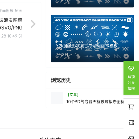
平面图形
插画
波浪发图解
S/SVG/PNG
-28 10:49:51
Y2K抽象形状复古符号动画PR模板
7月8日
解锁
浏览历史
清空
会员
权限
[文章]
10个3D气泡聊天框玻璃拟态图标PNG
素材