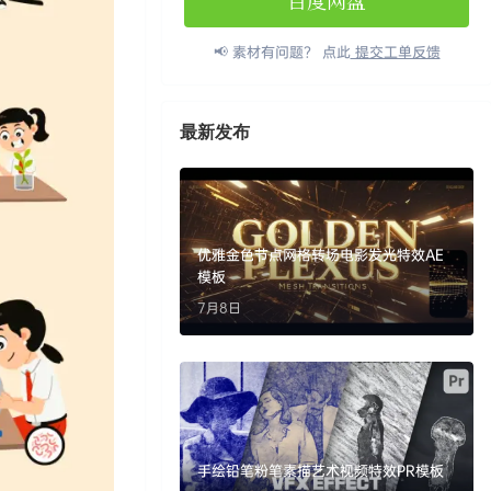
百度网盘
📢 素材有问题？ 点此
提交工单反馈
最新发布
优雅金色节点网格转场电影发光特效AE
模板
7月8日
手绘铅笔粉笔素描艺术视频特效PR模板