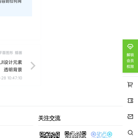
内容到任何网
平面图形
插画
解锁
会员
UI设计元素
权限
透明背景
-28 10:47:10
关注交流