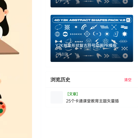
Y2K抽象形状复古符号动画PR模板
7月8日
浏览历史
清空
[文章]
25个卡通课堂教育主题矢量插