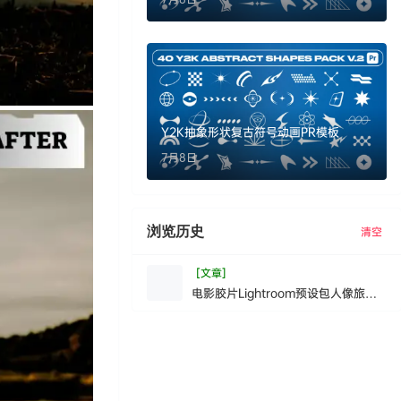
Y2K抽象形状复古符号动画PR模板
7月8日
浏览历史
清空
[文章]
电影胶片Lightroom预设包人像旅行
生活摄影专业电影感调色滤镜
CinematicFilmLightroomPreset