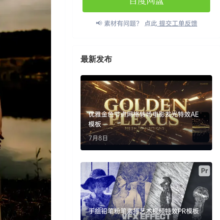
百度网盘
📢 素材有问题？ 点此
提交工单反馈
最新发布
优雅金色节点网格转场电影发光特效AE
模板
7月8日
手绘铅笔粉笔素描艺术视频特效PR模板