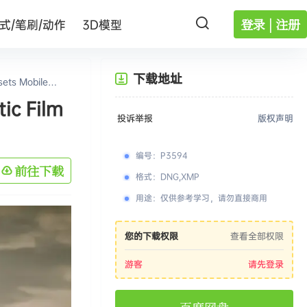
登录 | 注册
式/笔刷/动作
3D模型
下载地址
s Mobile
 Film
投诉举报
版权声明
编号
：
P3594
前往下载
格式
：
DNG,XMP
用途
：
仅供参考学习，请勿直接商用
您的下载权限
查看全部权限
游客
请先登录