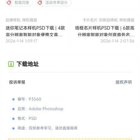
智能对象
活动传单设计
品牌样机
样机模版
卡片名片
印刷品样机
样机模版
迷你笔记本样机PSD下载 | 4款
线框名片样机PSD下载 | 6款高
高分辨率智能对象便携文具与
分辨率智能对象创意商务名片
2026-1-14 1:59:17
2026-1-14 2:07:36
品牌设计展示素材
设计展示素材
下载地址
投诉举报
版权声明
编号
：
P3560
应用
：
Adobe Photoshop
格式
：
PSD
用途
：
仅供参考学习，请勿直接商用