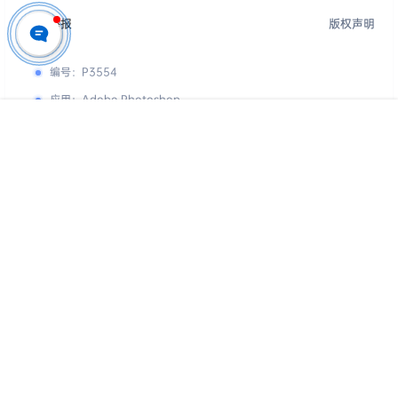
投诉举报
版权声明
编号
：
P3554
应用
：
Adobe Photoshop
格式
：
PSD
首页
专题
认证
搜索
菜单
我的
用途
：
仅供参考学习，请勿直接商用
您的下载权限
查看全部权限
游客
请先登录
百度网盘
📢 素材有问题？ 点此
提交工单反馈