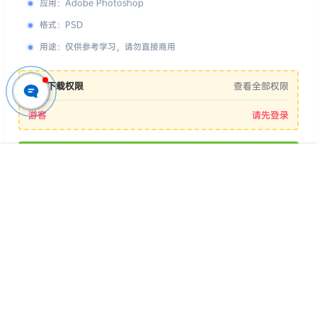
投诉举报
版权声明
编号
：
P3545
应用
：
Adobe Photoshop
格式
：
PSD
用途
：
仅供参考学习，请勿直接商用
您的下载权限
查看全部权限
首页
专题
认证
搜索
菜单
我的
游客
请先登录
百度网盘
📢 素材有问题？ 点此
提交工单反馈
版权所有Copyright © 2026
派资源 - 高品质设计素材与后期资源下载平台
保