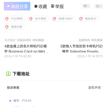
商用。任何个人或组织，在未征得本站同意时，禁止复制、盗用、
采集、发布本站内容到任何网站、书籍等各类媒体平台。如若本站
内容侵犯了原著者的合法权益，可联系我们进行处理。
海报分享
收藏
举报
0
0
PSD样机
名片样机
品牌VI设计
商务名片
智能对象
卡片名片
印刷品样机
样机模版
品牌样机
样机模版
4款金属上的名片样机PSD模
3款情人节信封贺卡样机PSD
型 Business Card on Metal
模型 Valentine Envelope
2026-1-10 15:40:30
2026-1-10 16:39:11
Branding Mockup
Mockup
下载地址