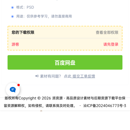
格式
：
PSD
用途
：
仅供参考学习，请勿直接商用
您的下载权限
查看全部权限
游客
请先登录
百度网盘
📢 素材有问题？ 点此
提交工单反馈
版权所有Copyright © 2026
派资源 - 高品质设计素材与后期资源下载平台
保
留资源解释权，如有侵权，请联系我及时处理。
・
渝ICP备2024046773号-3
・
渝公网安备50010702506635号
查询 16 次，耗时 0.1442 秒
首页
专题
认证
搜索
菜单
我的