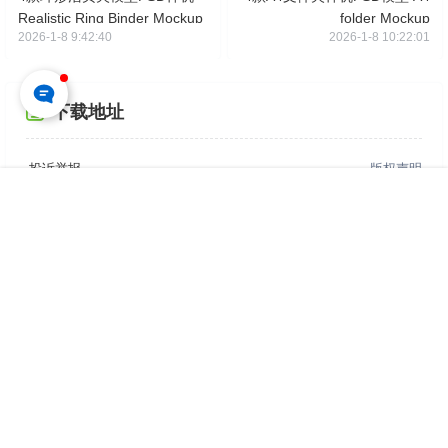
Realistic Ring Binder Mockup
folder Mockup
2026-1-8 9:42:40
2026-1-8 10:22:01
下载地址
投诉举报
版权声明
首页
专题
认证
搜索
菜单
我的
编号
：
P3505
应用
：
Adobe Photoshop
格式
：
PSD
用途
：
仅供参考学习，请勿直接商用
您的下载权限
查看全部权限
游客
请先登录