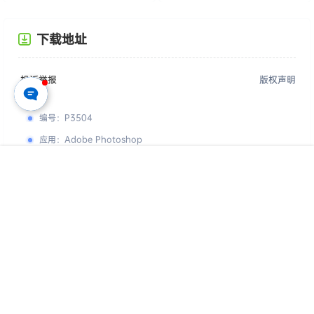
下载地址
投诉举报
版权声明
编号
：
P3504
应用
：
Adobe Photoshop
格式
：
PSD
首页
专题
认证
搜索
菜单
我的
用途
：
仅供参考学习，请勿直接商用
您的下载权限
查看全部权限
游客
请先登录
百度网盘